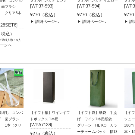
細毛 コンパク
タオルハンカチ ピンク
タオルハンカチ イエロー
タオル
[WP37-993]
[WP37-994]
[WP3
 歯ブラシ
） クリア6本
¥770（税込）
¥770（税込）
¥77
▶ 詳細ページへ
▶ 詳細ページへ
▶ 詳
028SET6]
0（税込）
の登録人数：5人
ページへ
極細毛 コンパ
【ギフト箱】ワインギフ
【ギフト袋】紙袋 手提
【ギフ
ド 歯ブラシ
トボックス 1本用
げ ワイン1本用紙袋
ジュー
[WPA7139]
） 1本（クリ
グリーン HEIKO カラ
180m
ーチャームバック 幅13
本・1
¥275（税込）