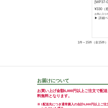
[WP37-0
¥330
お気に入り
▶ 詳細
1件～15件（全1