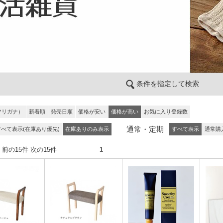
条件を指定して検索
フリガナ）
新着順
発売日順
価格が安い
価格が高い
お気に入り登録数
通常・定期
すべて表示(在庫あり優先)
在庫ありのみ表示
すべて表示
通常購
5件） 前の15件 次の15件
1