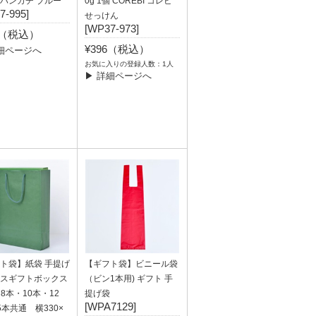
ハンカチ ブルー
0g 1個 COREBI コレビ
7-995]
せっけん
[WP37-973]
0（税込）
¥396（税込）
細ページへ
お気に入りの登録人数：1人
▶ 詳細ページへ
ト袋】紙袋 手提げ
【ギフト袋】ビニール袋
スギフトボックス
（ビン1本用) ギフト 手
l 8本・10本・12
提げ袋
[WPA7129]
5本共通 横330×