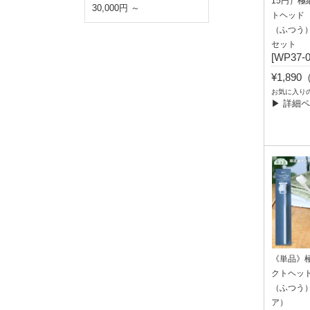
15円）極
30,000円 ～
トヘッド
（ふつう
セット
[WP37-
¥1,89
お気に入り
▶ 詳細
《単品》
クトヘッ
（ふつう
ア）