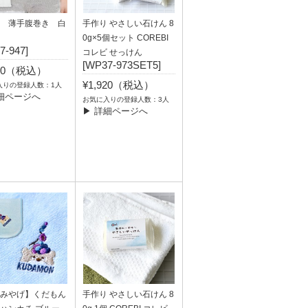
 薄手腹巻き 白
手作り やさしい石けん 8
0g×5個セット COREBI
7-947]
コレビ せっけん
[WP37-973SET5]
200（税込）
¥1,920（税込）
入りの登録人数：1人
細ページへ
お気に入りの登録人数：3人
▶ 詳細ページへ
みやげ】くだもん
手作り やさしい石けん 8