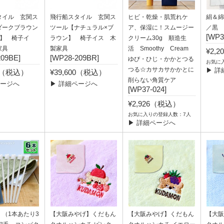
タイル 玄関ス
飛行船スタイル 玄関ス
ヒビ・乾燥・肌荒れケ
絹＆綿
ダークブラウン
ツール【ナチュラル×ブ
ア、保湿に！スムージー
／黒
[WP3
ュ】 椅子イ
ラウン】 椅子イス 木
クリーム30g 順造生
家具
製家具
活 Smoothy Cream
¥2,
209BE]
[WP28-209BR]
ゆび・ひじ・かかとつる
お気に
つる☆カサカサかかとに
▶ 詳
00（税込）
¥39,600（税込）
削らない角質ケア
ページへ
▶ 詳細ページへ
[WP37-024]
¥2,926（税込）
お気に入りの登録人数：7人
▶ 詳細ページへ
（1本あたり3
【大阪みやげ】くだもん
【大阪みやげ】くだもん
【大阪