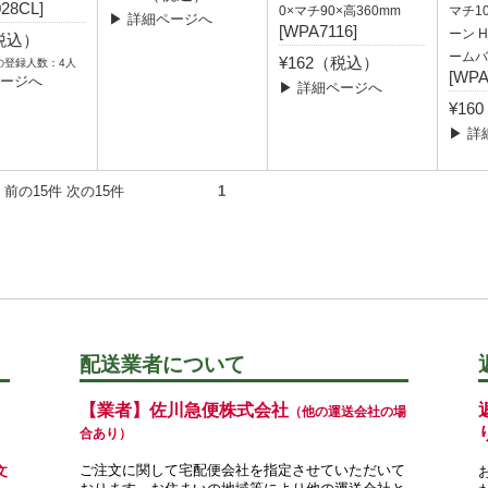
28CL]
0×マチ90×高360mm
マチ10
▶ 詳細ページへ
[WPA7116]
ーン 
（税込）
ームバ
¥162（税込）
の登録人数：4人
[WPA
ページへ
▶ 詳細ページへ
¥16
▶ 詳
5件） 前の15件 次の15件
1