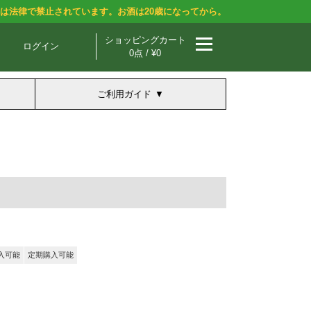
酒は法律で禁止されています。お酒は20歳になってから。
ショッピングカート
ログイン
0点 / ¥0
ご利用ガイド
入可能
定期購入可能