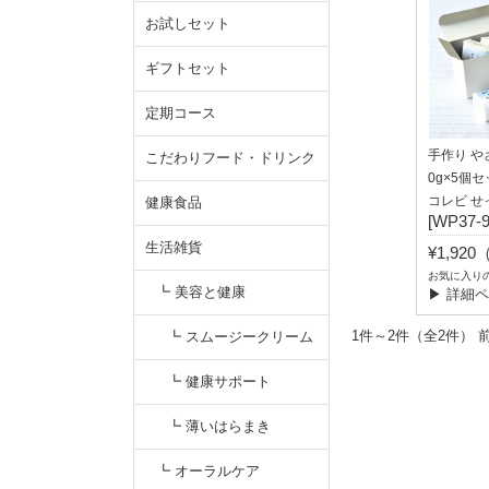
お試しセット
ギフトセット
定期コース
手作り や
こだわりフード・ドリンク
0g×5個セ
コレビ せ
健康食品
[WP37-
生活雑貨
¥1,92
お気に入り
┗ 美容と健康
▶ 詳細
1件～2件（全2
┗ スムージークリーム
（パラペンフリー）
┗ 健康サポート
┗ 薄いはらまき
┗ オーラルケア