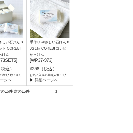
さしい石けん 8
手作り やさしい石けん 8
ット COREBI
0g 1個 COREBI コレビ
っけん
せっけん
973SET5]
[WP37-973]
0（税込）
¥396（税込）
の登録人数：3人
お気に入りの登録人数：1人
ページへ
▶ 詳細ページへ
件） 前の15件 次の15件
1