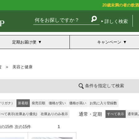
20歳未満の者の飲
詳しく検索
定期お届け便
キャンペーン
貨
»
美容と健康
条件を指定して検索
フリガナ）
新着順
発売日順
価格が安い
価格が高い
お気に入り登録数
通常・定期
すべて表示(在庫あり優先)
在庫ありのみ表示
すべて表示
通常購
件） 前の15件 次の15件
1