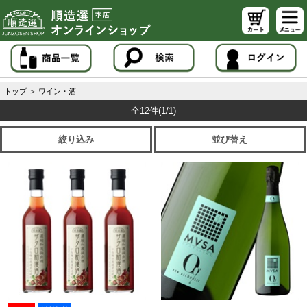
トップ
＞
ワイン・酒
全12件
(1/1)
絞り込み
並び替え