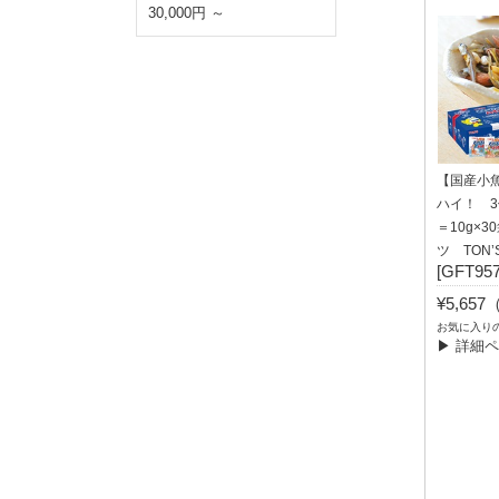
30,000円 ～
【国産小
ハイ！ 3
＝10g×
ツ TON’
[GFT957
¥5,65
お気に入り
▶ 詳細