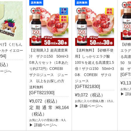
やげ】くだもん
【砂糖
【定期購入】超高濃度果
【送料無料】【砂糖不使
ンカチ イエロー
エラグ
94]
汁 ザクロ150 50ml×3
用】しっかりエラグ酸
る高濃
0本入りセット（1本あた
100％を超える高濃度1.5
50 5
（税込）
り約272円）COREBI
倍！ザクロ150 50ml×3
BI 
ページへ
[GFT
ザクロジュース ジュー
0本 COREBI ザクロ
ス 以上をお探しの方
ジュース
¥3,
[GFT821830]
送料無料
お気に
[GFT821930]
▶ 詳
¥9,072（税込）
¥9,072（税込）
お気に入りの登録人数：15人
▶ 詳細ページへ
定期通常:¥8,164
（税込）
お気に入りの登録人数：9人
▶ 詳細ページへ