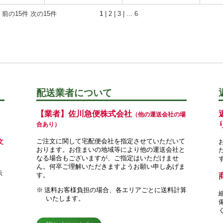
 前の15件
次の15件
1
|
2
|
3
| ...
6