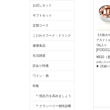
お試しセット
ギフトセット
定期コース
【大阪み
こだわりフード・ドリンク
アカイミ
7粒入り
健康食品
[FOD212
生活雑貨
¥810
お気に入り
訳あり特価
▶ 詳細
ワイン・酒
特集
┗ 抵抗力を高めましょう
┗ クランベリー相性診断