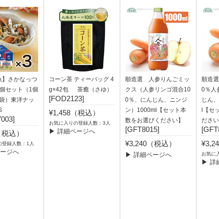
魚】さかなっつ
コーン茶 ティーバッグ 4
順造選 人参りんごミッ
順造選
個セット（1個
g×42包 茶癒（さゆ）
クス（人参リンゴ混合10
0％人
[FOD2123]
30袋）東洋ナッ
0％、にんじん、ニンジ
じん、
S
ン）1000ml【セット本
l【セ
¥1,458（税込）
003]
数をお選びください】
ださい
お気に入りの登録人数：3人
[GFT8015]
[GFT
▶ 詳細ページへ
7（税込）
¥3,240（税込）
¥3,
の登録人数：1人
ページへ
▶ 詳細ページへ
お気に
▶ 詳