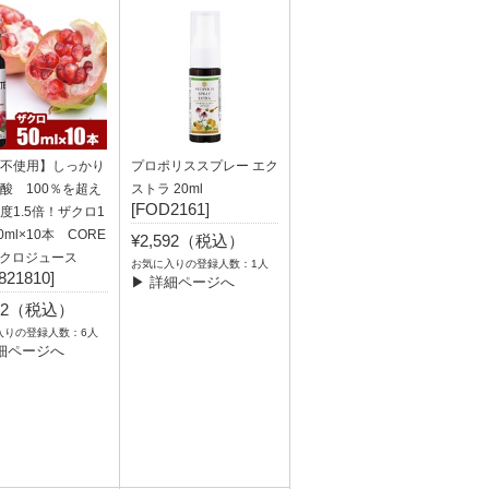
不使用】しっかり
プロポリススプレー エク
酸 100％を超え
ストラ 20ml
[FOD2161]
度1.5倍！ザクロ1
0ml×10本 CORE
¥2,592（税込）
ザクロジュース
お気に入りの登録人数：1人
821810]
▶ 詳細ページへ
132（税込）
入りの登録人数：6人
細ページへ