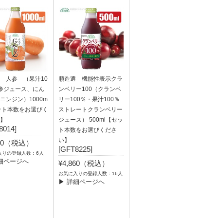
 人参 （果汁10
順造選 機能性表示クラ
参ジュース、にん
ンベリー100（クランベ
ニンジン）1000m
リー100％・果汁100％
ット本数をお選びく
ストレートクランベリー
】
ジュース） 500ml【セッ
8014]
ト本数をお選びくださ
い】
240（税込）
[GFT8225]
入りの登録人数：6人
細ページへ
¥4,860（税込）
お気に入りの登録人数：16人
▶ 詳細ページへ