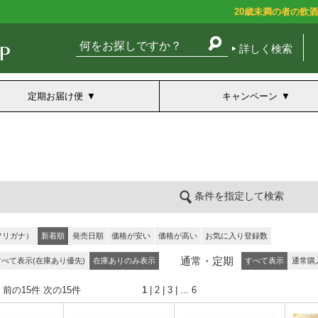
20歳未満の者の飲
詳しく検索
定期お届け便
キャンペーン
条件を指定して検索
フリガナ）
新着順
発売日順
価格が安い
価格が高い
お気に入り登録数
通常・定期
すべて表示(在庫あり優先)
在庫ありのみ表示
すべて表示
通常購
 前の15件
次の15件
1
|
2
|
3
| ...
6