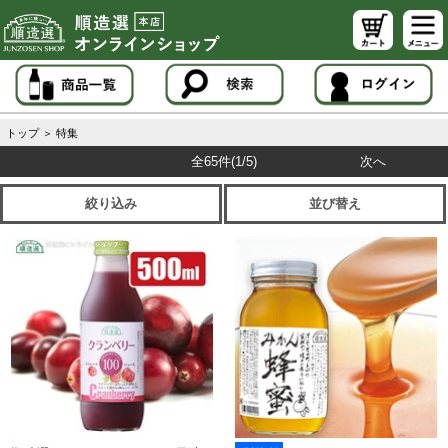
トップ
＞
特集
全65件
(1/5)
次へ
絞り込み
並び替え