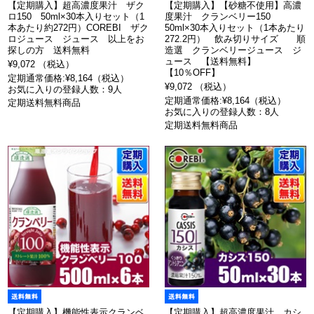
【定期購入】超高濃度果汁 ザク
【定期購入】【砂糖不使用】高濃
ロ150 50ml×30本入りセット（1
度果汁 クランベリー150
本あたり約272円）COREBI ザク
50ml×30本入りセット（1本あたり
ロジュース ジュース 以上をお
272.2円） 飲み切りサイズ 順
探しの方 送料無料
造選 クランベリージュース ジ
ュース 【送料無料】
¥9,072 （税込）
【10％OFF】
定期通常価格:¥8,164（税込）
¥9,072 （税込）
お気に入りの登録人数：9人
定期通常価格:¥8,164（税込）
定期送料無料商品
お気に入りの登録人数：8人
定期送料無料商品
【定期購入】機能性表示クランベ
【定期購入】超高濃度果汁 カシ