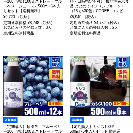
ー100（果汁100％ストレートブル
料・日時指定不可】 機能性表示食
ーベリージュース）500ml×6本入
品 ととのうイヌリンプルーン+
りセット【送料無料】
（15ｇ×30包）COREBi コレビ
¥9,720 （税込）
¥5,940 （税込）
定期通常価格:¥8,748（税込）
定期通常価格:¥4,752（税込）
お気に入りの登録人数：3人
お気に入りの登録人数：2人
定期送料無料商品
定期送料無料商品
【定期購入】順造選 ブルーベリ
【定期購入】カシス100％
ー100（果汁100％ストレートブル
500ml×6本入りセット 順造選