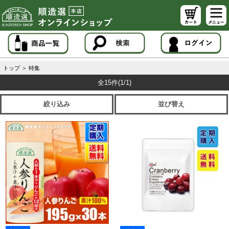
トップ
＞
特集
全15件
(1/1)
絞り込み
並び替え